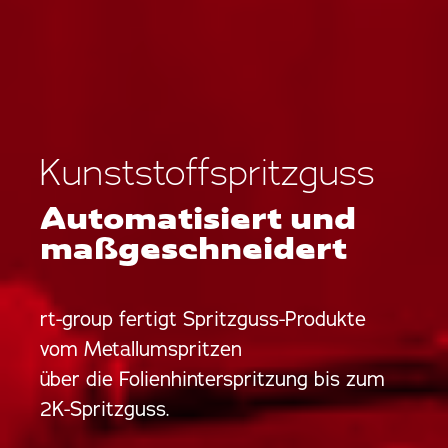
Kunststoff­spritzguss
Auto­matisiert und
maßge­schneidert
rt-group fertigt Spritzguss-Produkte
vom Metallumspritzen
über die Folienhinterspritzung bis zum
2K-Spritzguss.