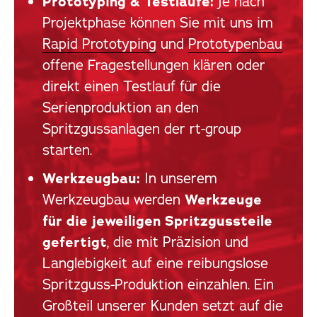
Prototyping & Testläufe:
Je nach
Projektphase können Sie mit uns im
Rapid Prototyping
und
Prototypenbau
offene Fragestellungen klären oder
direkt einen Testlauf für die
Serienproduktion an den
Spritzgussanlagen der rt-group
starten.
Werkzeugbau:
In unserem
Werkzeugbau werden
Werkzeuge
für die jeweiligen Spritzgussteile
gefertigt
, die mit Präzision und
Langlebigkeit auf eine reibungslose
Spritzguss-Produktion einzahlen. Ein
Großteil unserer Kunden setzt auf die