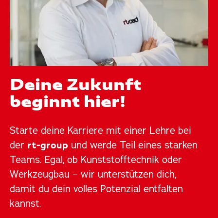
Deine Zukunft
beginnt hier!
Starte deine Karriere mit einer Lehre bei
der
rt-group
und werde Teil eines starken
Teams. Egal, ob Kunststofftechnik oder
Werkzeugbau – wir unterstützen dich,
damit du dein volles Potenzial entfalten
kannst.